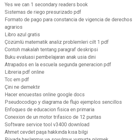
Yes we can 1 secondary readers book
Sistemas de riego presurizado pdf
Formato de pago para constancia de vigencia de derechos
agrarios
Libro azul gratis
Çözümlü matematik analiz problemleri cilt 1 pdf
Contoh makalah tentang paragraf deskripsi
Buku evaluasi pembelajaran anak usia dini
Atrapados en la escuela segunda generacion pdf
Libreria pdf online
Tcc em pdf
Çini ne demektir
Hacer encuestas online google docs
Pseudocodigo y diagrama de flujo ejemplos sencillos
Enfoques de educacion fisica en primaria
Conexion de un motor trifasico de 12 puntas
Software service tool v3400 download
Ahmet cevdet paşa hakkında kısa bilgi
Rüyada haşlanmış ve soyulmuş yumurta görmek