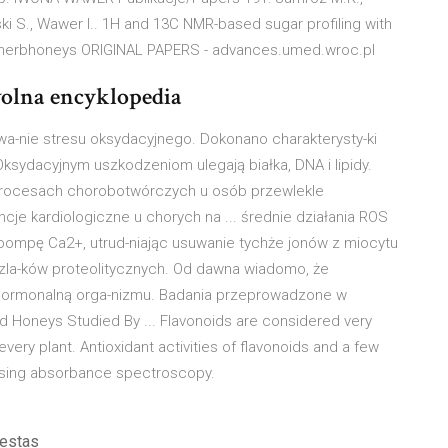
i S., Wawer I.. 1H and 13C NMR-based sugar profiling with
of herbhoneys ORIGINAL PAPERS - advances.umed.wroc.pl
wolna encyklopedia
a-nie stresu oksydacyjnego. Dokonano charakterysty-ki
sydacyjnym uszkodzeniom ulegają białka, DNA i lipidy.
w procesach chorobotwórczych u osób przewlekle
cje kardiologiczne u chorych na ... średnie działania ROS
 pompę Ca2+, utrud-niając usuwanie tychże jonów z miocytu
zla-ków proteolitycznych. Od dawna wiadomo, że
hormonalną orga-nizmu. Badania przeprowadzone w
nd Honeys Studied By ... Flavonoids are considered very
very plant. Antioxidant activities of flavonoids and a few
using absorbance spectroscopy.
uestas