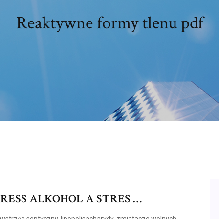
Reaktywne formy tlenu pdf
RESS ALKOHOL A STRES …
 wstrząs septyczny, lipopolisacharydy, zmiatacze wolnych