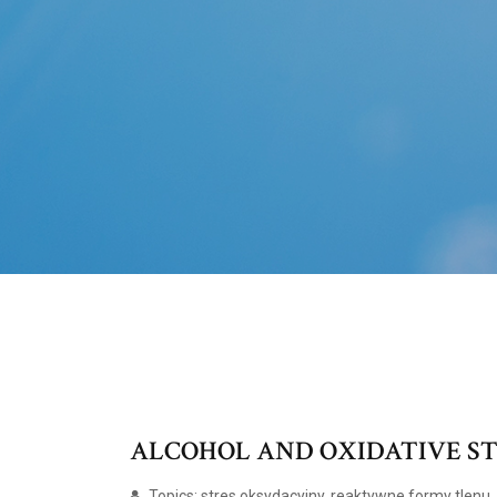
ALCOHOL AND OXIDATIVE ST
Topics: stres oksydacyjny, reaktywne formy tlenu,