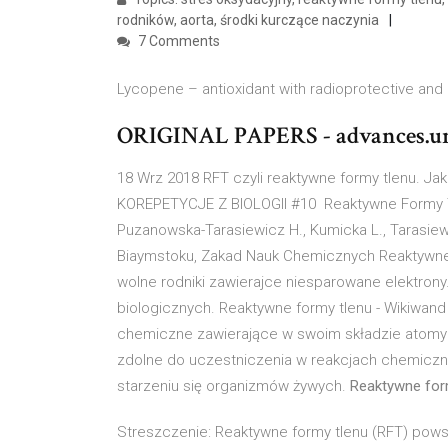
rodników, aorta, środki kurczące naczynia
7 Comments
Lycopene – antioxidant with radioprotective and a
ORIGINAL PAPERS - advances.u
18 Wrz 2018 RFT czyli reaktywne formy tlenu. J
KOREPETYCJE Z BIOLOGII #10 Reaktywne Formy Tle
Puzanowska-Tarasiewicz H., Kumicka L., Tarasie
Biaymstoku, Zakad Nauk Chemicznych Reaktywne f
wolne rodniki zawierajce niesparowane elektrony
biologicznych. Reaktywne formy tlenu - Wikiwand
chemiczne zawierające w swoim składzie atomy 
zdolne do uczestniczenia w reakcjach chemiczny
starzeniu się organizmów żywych.
Reaktywne for
Streszczenie: Reaktywne formy tlenu (RFT) powst