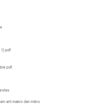
ve
 1) pdf
ble pdf
uestas
am arti makro dan mikro