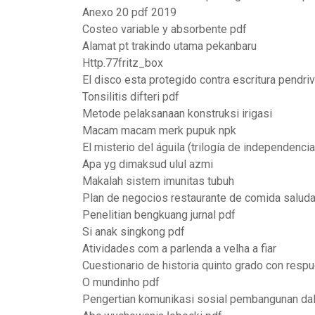
Anexo 20 pdf 2019
Costeo variable y absorbente pdf
Alamat pt trakindo utama pekanbaru
Http.77fritz_box
El disco esta protegido contra escritura pendri
Tonsilitis difteri pdf
Metode pelaksanaan konstruksi irigasi
Macam macam merk pupuk npk
El misterio del águila (trilogía de independencia
Apa yg dimaksud ulul azmi
Makalah sistem imunitas tubuh
Plan de negocios restaurante de comida saluda
Penelitian bengkuang jurnal pdf
Si anak singkong pdf
Atividades com a parlenda a velha a fiar
Cuestionario de historia quinto grado con resp
O mundinho pdf
Pengertian komunikasi sosial pembangunan dal