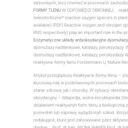
stresowych, lecz również w procesach zachodzą
FORMY TLENU
W ODPOWIEDZI OBRONNEJ … reaktyw
nekrotroficzne* reactive oxygen species in plant
available) (PDF) Reactive oxygen and nitrogen 
RNS respectively) play an important role in the 
Enzymatyczne układy antyoksydacyjne dysmutazy
dysmutazy nadtlenkowe, katalazy, peroksydazy. 
dysmutazy nadtlenkowe, katalazy, peroksydazy W
reaktywne formy tlenu Forstermann U, Nature Re
Artykuł przeglądowy Reaktywne formy tlenu – zna
kluczową rolę w podstawowych procesach biolo
stanie zdrowia, jak i choroby. W sytuacji określ
oksydacyjny – Wikipedja, wolna encyklopedia St
działaniem reaktywnyh form tlenu a biologiczną 
pośrednih lub naprawy wyżądzonyh szkud. Wszys
redukujące, kture jest zahowywane pżez aktywn
dopływ … Prof. dr hab. IWONA WAWER Prof. dr h