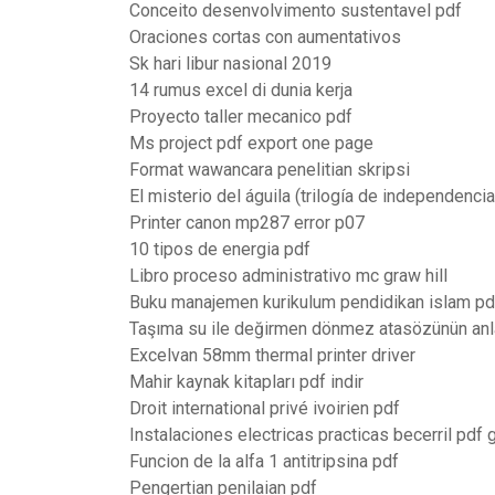
Conceito desenvolvimento sustentavel pdf
Oraciones cortas con aumentativos
Sk hari libur nasional 2019
14 rumus excel di dunia kerja
Proyecto taller mecanico pdf
Ms project pdf export one page
Format wawancara penelitian skripsi
El misterio del águila (trilogía de independencia
Printer canon mp287 error p07
10 tipos de energia pdf
Libro proceso administrativo mc graw hill
Buku manajemen kurikulum pendidikan islam pd
Taşıma su ile değirmen dönmez atasözünün an
Excelvan 58mm thermal printer driver
Mahir kaynak kitapları pdf indir
Droit international privé ivoirien pdf
Instalaciones electricas practicas becerril pdf g
Funcion de la alfa 1 antitripsina pdf
Pengertian penilaian pdf