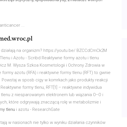
nticancer ...
med.wroc.pl
ak działają na organizm? https://youtu.be/ BZCCdCmCk2M
nu i Azotu - Scribd Reaktywne formy azotu i tlenu
wicz M. Wysza Szkoa Kosmetologii i Ochrony Zdrowia w
ormy azotu (RFA) i reaktywne formy tlenu (RFT) to gwnie
. Powstaj w sposb cigy w komrkach jako produkty reakcji
 Reaktywne formy tlenu, RFT[1] – reaktywne indywidua
tlenu z niesparowanym elektronem lub wiązania O−O i
ch, które odgrywają znaczącą rolę w metabolizmie i
my tlenu
i azotu - ResearchGate
ają w nasionach nie tylko w wyniku działania czynników