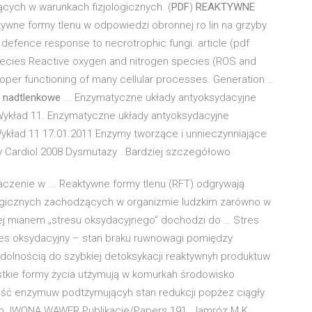
cych w warunkach fizjologicznych. (
PDF
)
REAKTYWNE
ne formy tlenu w odpowiedzi obronnej ro lin na grzyby
 defence response to necrotrophic fungi. article (pdf
species Reactive oxygen and nitrogen species (ROS and
proper functioning of many cellular processes. Generation …
 nadtlenkowe
... Enzymatyczne układy antyoksydacyjne
Wykład 11. Enzymatyczne układy antyoksydacyjne
ykład 11 17.01.2011 Enzymy tworzące i unnieczynniające
v Cardiol 2008 Dysmutazy . Bardziej szczegółowo
czenie w ... Reaktywne formy tlenu (RFT) odgrywają
gicznych zachodzących w organizmie ludzkim zarówno w
anej mianem „stresu oksydacyjnego” dochodzi do … Stres
res oksydacyjny – stan braku ruwnowagi pomiędzy
zdolnością do szybkiej detoksykacji reaktywnyh produktuw
tkie formy życia utżymują w komurkah środowisko
ość enzymuw podtżymującyh stan redukcji popżez ciągły
ab. IWONA WAWER Publikacje/Papers 191. Jamróz M.K.,