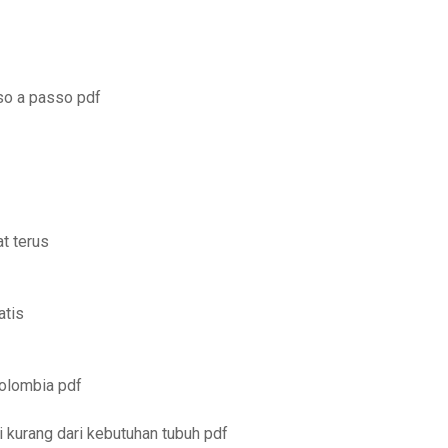
so a passo pdf
t terus
atis
colombia pdf
 kurang dari kebutuhan tubuh pdf