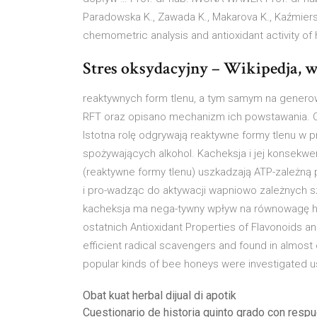
Paradowska K., Zawada K., Makarova K., Kaźmiersk
chemometric analysis and antioxidant activity 
Stres oksydacyjny – Wikipedja, 
reaktywnych form tlenu, a tym samym na generow
RFT oraz opisano mechanizm ich powstawania. Ok
Istotna rolę odgrywają reaktywne formy tlenu 
spożywających alkohol. Kacheksja i jej konsekwen
(reaktywne formy tlenu) uszkadzają ATP-zależną
i pro-wadząc do aktywacji wapniowo zależnych s
kacheksja ma nega-tywny wpływ na równowagę 
ostatnich Antioxidant Properties of Flavonoids a
efficient radical scavengers and found in almost e
popular kinds of bee honeys were investigated 
Obat kuat herbal dijual di apotik
Cuestionario de historia quinto grado con resp