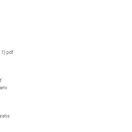
 1) pdf
f
lamı
ratis