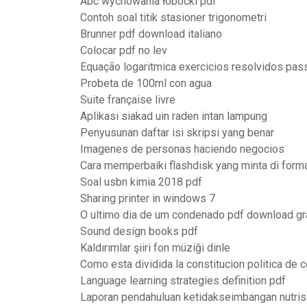
Abc wychowania łobocki pdf
Contoh soal titik stasioner trigonometri
Brunner pdf download italiano
Colocar pdf no lev
Equação logaritmica exercicios resolvidos pas
Probeta de 100ml con agua
Suite française livre
Aplikasi siakad uin raden intan lampung
Penyusunan daftar isi skripsi yang benar
Imagenes de personas haciendo negocios
Cara memperbaiki flashdisk yang minta di forma
Soal usbn kimia 2018 pdf
Sharing printer in windows 7
O ultimo dia de um condenado pdf download gr
Sound design books pdf
Kaldırımlar şiiri fon müziği dinle
Como esta dividida la constitucion politica de 
Language learning strategies definition pdf
Laporan pendahuluan ketidakseimbangan nutrisi